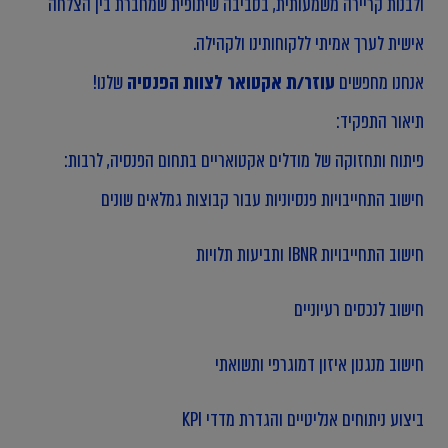
ולבנות קריירה משמעותית, בסביבה שיתופית שמחברת בין הצלחה
אישית לערך אמיתי ללקוחותינו ולקהילה.
אנחנו מחפשים
עוזר/ת אקטואר לצוות הפנסיה
שלנו!
תיאור התפקיד:
פיתוח ותחזוקה של מודלים אקטואריים בתחום הפנסיה, לרבות:
חישוב התחייבויות פנסיוניות עבור קבוצות גמלאים שונים
חישוב התחייבויות IBNR ותביעות תלויות
חישוב לנכסים רעיוניים
חישוב מנגנון איזון דמוגרפי ותשואתי
ביצוע ניתוחים אנליטיים והגדרת מדדי KPI