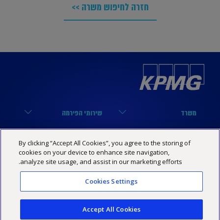
חזרה לחיפוש משרה >>
משרד
שירותי הפירמה
הארבעה 17, תל אביב
מערך הביקורת
נבחרות
קישורים שימושיים
By clicking “Accept All Cookies”, you agree to the storing of
03-6848000
מערך המיסים
cookies on your device to enhance site navigation,
נבחרת טכנולוגיה
הסיפור שלנו
KPMG SOCIAL MEDIA
analyze site usage, and assist in our marketing efforts.
03-6848444
מערך היעוץ
נבחרת פיננסים
מרכז מידע
YouTube
Cookies Settings
מדיניות פרטיות
הצהרת נגישות
תנאי האתר
Israel@kpmg.com
נבחרת נדל”ן
שותפים
Facebook
Accept All Cookies
נבחרת ביטוח
קריירה
Linkedin