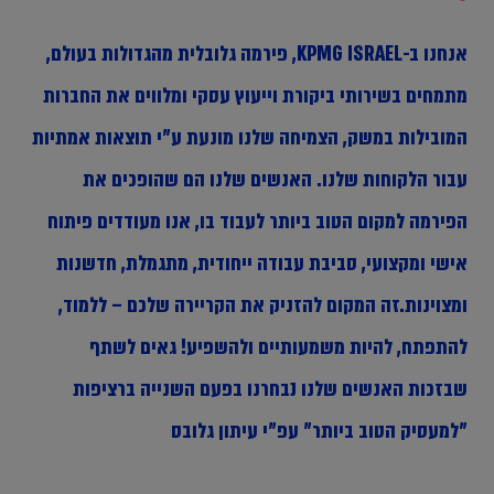
אנחנו ב-KPMG ISRAEL, פירמה גלובלית מהגדולות בעולם,
מתמחים בשירותי ביקורת וייעוץ עסקי ומלווים את החברות
המובילות במשק, הצמיחה שלנו מונעת ע"י תוצאות אמתיות
עבור הלקוחות שלנו. האנשים שלנו הם שהופכים את
הפירמה למקום הטוב ביותר לעבוד בו, אנו מעודדים פיתוח
אישי ומקצועי, סביבת עבודה ייחודית, מתגמלת, חדשנות
ומצוינות.זה המקום להזניק את הקריירה שלכם – ללמוד,
להתפתח, להיות משמעותיים ולהשפיע! גאים לשתף
שבזכות האנשים שלנו נבחרנו בפעם השנייה ברציפות
"למעסיק הטוב ביותר" עפ"י עיתון גלובס