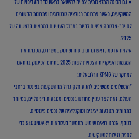
• גם הבינה המלאכותית צפויה להישאר בראש סדר העדיפויות של
המשקיעים, כאשר פתרונות רגולציה טכנולוגית ופתרונות הקשורים
לסייבר-אבטחה צפויים להיות במרכז העניינים במחצית הראשונה של
2025.
אילנית אדסמן, ראש תחום ביטוח ופינטק במשרדנו, מסכמת את
המגמות העיקריות הצפויות לשנת 2025 בתחום הפינטק בהתאם
למחקר של KPMG הגלובאלית:
"התשלומים ממשיכים להניע חלק גדול מההשקעות בפינטק ברחבי
העולם, זאת לצד עניין מחודש בנכסים ומטבעות דיגיטליים, במיוחד
בתחומים מטבעות יציבים וטוקניזציה של נכסים פיננסיים.
בנוסף, אנחנו רואים שימוש מתמשך בעסקאות SECONDARY כדי
לספק נזילות למשקיעים.