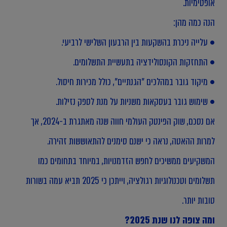
אופטימיות.
הנה כמה מהן:
• עלייה ניכרת בהשקעות בין הרבעון השלישי לרביעי.
• התחזקות הקונסולידציה בתעשיית התשלומים.
• מיקוד גובר במהלכים "הגנתיים", כולל מכירות חיסול.
• שימוש גובר בעסקאות משניות על מנת לספק נזילות.
אם נסכם, שוק הפינטק העולמי חווה שנה מאתגרת ב-2024, אך
למרות ההאטה, נראה כי ישנם סימנים להתאוששות זהירה.
המשקיעים ממשיכים לחפש הזדמנויות, במיוחד בתחומים כמו
תשלומים וטכנולוגיות רגולציה, וייתכן כי 2025 תביא עמה בשורות
טובות יותר.
ומה צופה לנו שנת 2025?