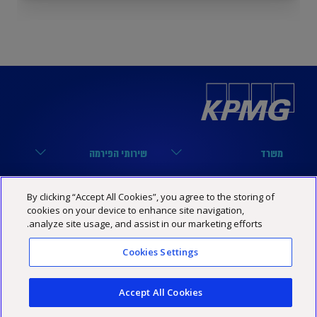
משרד
שירותי הפירמה
הארבעה 17, תל אביב
מערך הביקורת
נבחרות
קישורים שימושיים
By clicking “Accept All Cookies”, you agree to the storing of
03-6848000
מערך המיסים
cookies on your device to enhance site navigation,
נבחרת טכנולוגיה
הסיפור שלנו
KPMG SOCIAL MEDIA
analyze site usage, and assist in our marketing efforts.
03-6848444
מערך היעוץ
נבחרת פיננסים
מרכז מידע
YouTube
Cookies Settings
מדיניות פרטיות
הצהרת נגישות
תנאי האתר
Israel@kpmg.com
נבחרת נדל”ן
שותפים
Facebook
Accept All Cookies
נבחרת ביטוח
קריירה
Linkedin