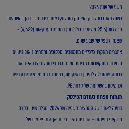
השני של שנת 2024.
כשנה מאתגרת לשוק הפינטק העולמי, ראינו ירידה ניכרת הן בהשקעות
הכוללות (95.6 מיליארד דולר) והן במספר העסקאות (4,639) -
שצנחו לשפל של שבע שנים.
אתגרים מאקרו-כלכליים מתמשכים, סכסוכים ומתחים גיאופוליטיים
ובחירות מתוקשרות במדינות מפתח ברחבי העולם יצרו אי-ודאות
גבוהה, שהובילה לקיטון בהשקעות, במיוחד בתחומי מיזוגים ורכישות
וכן קיטון בהשקעות של קרנות PE.
מגמות מפתח בעולם הפינטק
בחינה לאחור של המחצית השנייה של 2024, מגלה שינוי בקרב
משקיעי הפינטק – הופכים זהירים יותר אך עם ניצוצות של