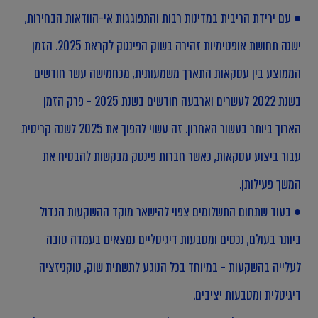
• עם ירידת הריבית במדינות רבות והתפוגגות אי-הוודאות הבחירות,
ישנה תחושת אופטימיות זהירה בשוק הפינטק לקראת 2025. הזמן
הממוצע בין עסקאות התארך משמעותית, מכחמישה עשר חודשים
בשנת 2022 לעשרים וארבעה חודשים בשנת 2025 - פרק הזמן
הארוך ביותר בעשור האחרון. זה עשוי להפוך את 2025 לשנה קריטית
עבור ביצוע עסקאות, כאשר חברות פינטק מבקשות להבטיח את
המשך פעילותן.
• בעוד שתחום התשלומים צפוי להישאר מוקד ההשקעות הגדול
ביותר בעולם, נכסים ומטבעות דיגיטליים נמצאים בעמדה טובה
לעלייה בהשקעות - במיוחד בכל הנוגע לתשתית שוק, טוקניזציה
דיגיטלית ומטבעות יציבים.