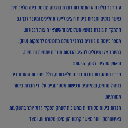
עוד דבר בולט הוא התמקדות גוברת ברגטק מבוסס בינה מלאכותית
כאשר בנקים וחברות ביטוח רוצים לייעל תהליכים ומעבר לכך גם
התמקדות גוברת בנושא תשלומים והאשראי חוצות הגבולות.
מספר פינטקים בוגרים ברחבי העולם מתכוננים להנפקות (IPO),
במיוחד אלו שיכולים להציג הכנסות חוזרות שנתיות ורווחיות.
ובאופן ספציפי לשוק הביטוח:
ניכרת התמקדות גוברת בבינה מלאכותית, כולל פתרונות המתמקדים
בניהול נתונים, ובמיזוגים ורכישות אסטרטגיים על ידי חברות ביטוח
מסורתיות.
חברות ביטוח מסורתיות ממשיכות לשחק תפקיד גדול יותר בהשקעות
באינשורטק, יותר מאשר קרנות הון סיכון מסורתיות. ומצד