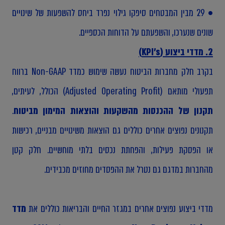
• 29 מבין המבטחים סיפקו גילוי נפרד ביחס להשפעות של שינויים
שונים שנערכו, והשפעתם על הדוחות הכספיים.
2. מדדי ביצוע (KPI's)
בקרב חלק מחברות הביטוח נעשה שימוש כמדד Non-GAAP ברווח
תפעולי מותאם (Adjusted Operating Profit) הכולל, לעיתים,
תקנון של ההכנסות מהשקעות והוצאות המימון מביטוח
.
תקנונים נפוצים אחרים כוללים גם הוצאות משינויים מבניים, רכישות
או הפסקת פעילות, והפחתת נכסים בלתי מוחשיים. חלק קטן
מהחברות במדגם גם נטרל את ההפסדים מחוזים מכבידים.
מדדי ביצוע נפוצים אחרים במגזר החיים והבריאות כוללים את
מדד