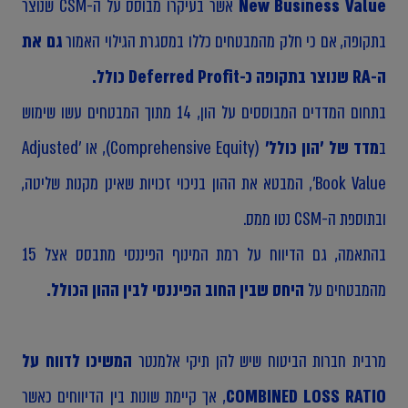
New Business Value
אשר בעיקרו מבוסס על ה-CSM שנוצר
בתקופה, אם כי חלק מהמבטחים כללו במסגרת הגילוי האמור
גם את
ה-RA שנוצר בתקופה כ-Deferred Profit כולל.
בתחום המדדים המבוססים על הון, 14 מתוך המבטחים עשו שימוש
ב
מדד של 'הון כולל'
(Comprehensive Equity), או 'Adjusted
Book Value', המבטא את ההון בניכוי זכויות שאינן מקנות שליטה,
ובתוספת ה-CSM נטו ממס.
בהתאמה, גם הדיווח על רמת המינוף הפיננסי מתבסס אצל 15
מהמבטחים על
היחס שבין החוב הפיננסי לבין ההון הכולל.
מרבית חברות הביטוח שיש להן תיקי אלמנטר
המשיכו לדווח על
COMBINED LOSS RATIO
, אך קיימת שונות בין הדיווחים כאשר