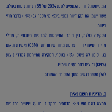
המתייחסת לדוחות הכספיים לשנת 2024 של 55 חברות ביטוח בעולם,
אשר יישמו את תקן דיווח כספי בינלאומי מספר 17 (IFRS) בדבר חוזי
ביטוח.
הסקירה כוללת, בין היתר, התייחסות למדיניות חשבונאית, מודלי
מדידה, שיעורי היוון, פריסת מרווח שירות חוזי (CSM) ואמידת תיאום
בגין סיכון לא פיננסי (RA). בנוסף, הסקירה מתייחסת למדדי ביצוע
(KPI's) נפוצים בהם נעשה שימוש.
להלן מספר דגשים מתוך הסקירה האמורה:
1. מדיניות חשבונאית
ממצא בולט הוא ש-8 מבטחים בסקר דיווחו על שינויים במדיניות