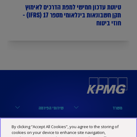
טיוטת עדכון חמישי למפת הדרכים לאימוץ
תקן חשבונאות בינלאומי מספר 17 (IFRS) -
חוזי ביטוח
משרד
שירותי הפירמה
הארבעה 17, תל אביב
מערך הביקורת
נבחרות
קישורים שימושיים
By clicking “Accept All Cookies”, you agree to the storing of
03-6848000
מערך המיסים
cookies on your device to enhance site navigation,
נבחרת טכנולוגיה
הסיפור שלנו