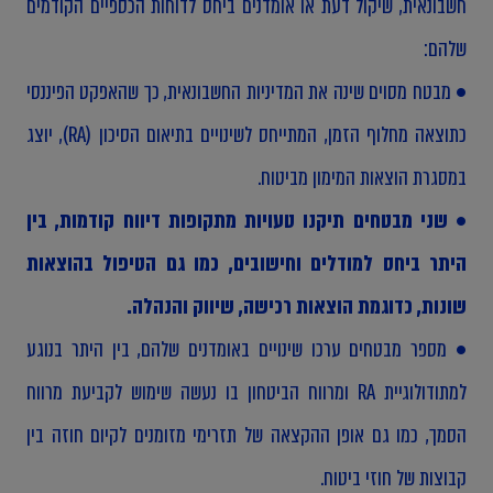
חשבונאית, שיקול דעת או אומדנים ביחס לדוחות הכספיים הקודמים
שלהם:
• מבטח מסוים שינה את המדיניות החשבונאית, כך שהאפקט הפיננסי
כתוצאה מחלוף הזמן, המתייחס לשינויים בתיאום הסיכון (RA), יוצג
במסגרת הוצאות המימון מביטוח.
•
שני מבטחים תיקנו טעויות מתקופות דיווח קודמות, בין
היתר ביחס למודלים וחישובים, כמו גם הטיפול בהוצאות
שונות, כדוגמת הוצאות רכישה, שיווק והנהלה.
• מספר מבטחים ערכו שינויים באומדנים שלהם, בין היתר בנוגע
למתודולוגיית RA ומרווח הביטחון בו נעשה שימוש לקביעת מרווח
הסמך, כמו גם אופן ההקצאה של תזרימי מזומנים לקיום חוזה בין
קבוצות של חוזי ביטוח.