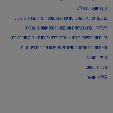
קרן השקעות בנדל"ן.
בהמשך נציג את המבחנים שבית המשפט העליון הגדיר לחלוקת
דיבידנד ונעדכן בשלושה מענקים חדשים שחשוב שתכירו.
נסיים עם התייחסות לנושא שקרוב ללב של כולנו – חוק הנטפליקס –
והאם תקודם הטלת מיסוי חדש על ייבוא שירותים דיגיטליים.
קריאה מהנה!
מערך המיסים,
KPMG ישראל