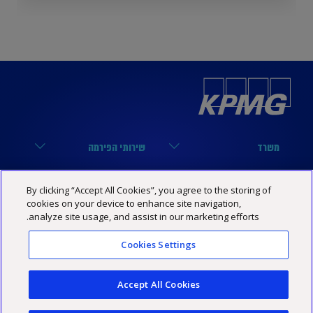
משרד
שירותי הפירמה
הארבעה 17, תל אביב
מערך הביקורת
נבחרות
קישורים שימושיים
By clicking “Accept All Cookies”, you agree to the storing of
03-6848000
מערך המיסים
cookies on your device to enhance site navigation,
נבחרת טכנולוגיה
הסיפור שלנו
KPMG SOCIAL MEDIA
analyze site usage, and assist in our marketing efforts.
03-6848444
מערך היעוץ
נבחרת פיננסים
מרכז מידע
YouTube
Cookies Settings
מדיניות פרטיות
הצהרת נגישות
תנאי האתר
Israel@kpmg.com
נבחרת נדל”ן
שותפים
Facebook
Accept All Cookies
נבחרת ביטוח
קריירה
Linkedin