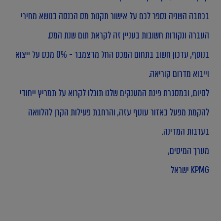
בכתבה השניה נספר לכם על אישור תקנות מס הכנסה בנושא מחירי
העברה ונקודות חשובות בעניין זה לקראת תום שנת המס.
בנוסף, עדכון חשוב בתחום המכס החל מדצמבר - 0% מכס על ייצוא
וייבוא מדרום קוריאה.
לסיום, ובמסגרת פינת המענקים שלנו תוכלו לקרוא על תמריץ ייחודי
להקמת מפעל באזור עוטף עזה, והרחבת פעילות הקרן להלוואה
בערבות המדינה.
מערך המיסים,
KPMG ישראל