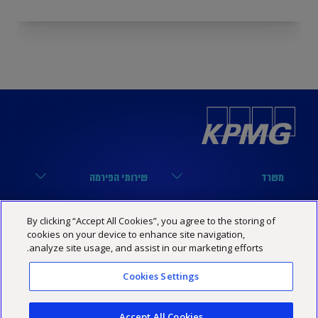
משרד
שירותי הפירמה
הארבעה 17, תל אביב
מערך הביקורת
נבחרות
קישורים שימושיים
By clicking “Accept All Cookies”, you agree to the storing of
03-6848000
מערך המיסים
cookies on your device to enhance site navigation,
נבחרת טכנולוגיה
הסיפור שלנו
KPMG SOCIAL MEDIA
analyze site usage, and assist in our marketing efforts.
03-6848444
מערך היעוץ
נבחרת פיננסים
מרכז מידע
YouTube
Cookies Settings
מדיניות פרטיות
הצהרת נגישות
תנאי האתר
Israel@kpmg.com
נבחרת נדל”ן
שותפים
Facebook
Accept All Cookies