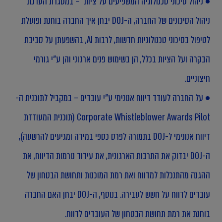
• ניהול סיכוני טכנולוגיה המשפיעים על ציות – במסגרת הערכת
ניהול הסיכונים של החברה, ה-DOJ יבחן איך החברה בוחנת ופועלת
לטיפול בסיכוני טכנולוגיות חדשות, לרבות AI, בהשפעתן על סביבת
הבקרה ועל הציות בכלל, הן בשימוש פנים ארגוני והן ע"י גורמי
חיצוניים.
• על החברה לעודד דיווח אנונימי ע"י עובדים – במקביל לתוכנית ה-
Corporate Whistleblower Awards Pilot (תוכנית המעודדת
דיווח אנונימי ל-DOJ בתמורה לפרס כספי במידה ומגיעים להרשעה),
ה-DOJ יבדוק את התרבות הארגונית, את עידוד נורמות הדיווח, את
ההגנה מהתנכלות למדווח ואת רמת המוכנות ותחושת הבטחון של
עובדים לדווח על חשש לעבירה. בנוסף, ה-DOJ יבחן האם החברה
בוחנת את רמת תחושת הבטחון של העובדים לדווח.