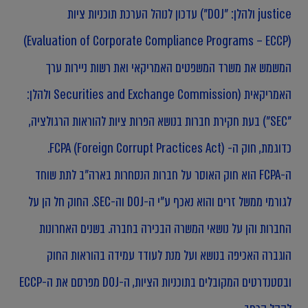
justice ולהלן: "DOJ") עדכון לנוהל הערכת תוכניות ציות
(Evaluation of Corporate Compliance Programs – ECCP)
המשמש את משרד המשפטים האמריקאי ואת רשות ניירות ערך
האמריקאית (Securities and Exchange Commission ולהלן:
"SEC") בעת חקירת חברות בנושא הפרות ציות להוראות הרגולציה,
כדוגמת, חוק ה- (FCPA (Foreign Corrupt Practices Act.
ה-FCPA הוא חוק האוסר על חברות הנסחרות בארה"ב לתת שוחד
לגורמי ממשל זרים והוא נאכף ע"י ה-DOJ וה-SEC. החוק חל הן על
החברות והן על נושאי המשרה הבכירה בחברה. בשנים האחרונות
הוגברה האכיפה בנושא ועל מנת לעודד עמידה בהוראות החוק
ובסטנדרטים המקובלים בתוכניות הציות, ה-DOJ מפרסם את ה-ECCP