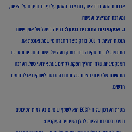
ארגונית המעודדת ציות, כוח אדם האמון על עידוד ופיקוח על הציות,
ומערכת תמריצים וענישה.
ג. אפקטיביות התוכנית בפועל:
בחינה בפועל של אופן יישום
תוכנית הציות. ה-DOJ בודק כיצד החברה מיישמת ואוכפת את
התוכנית. לרבות: סקירה בתדירות קבועה של יישום התוכנית והערכת
האפקטיביות שלה, תהליך הפקת לקחים בעת אירועי כשל, הערכה
מתמשכת של סיכוני הציות ככל והחברה נכנסת לשווקים או לתחומים
חדשים.
מטרת העדכון של ה-ECCP הוא לשקף שינויים בעולמות הסיכונים
ובפרט בסביבת הציות. להלן השינויים העיקריים: