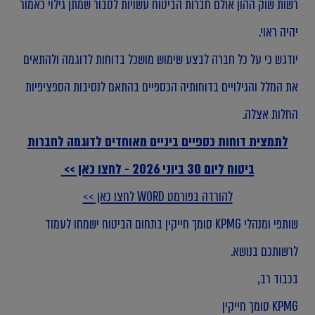
רשות שוק ההון אולם חברות הביטוח עשויות לסבור שמתן גילוי כאמור
יהיה ראוי.
יודגש כי על כל חברה לבצע שימוש מושכל בדוחות לדוגמה ולהתאים
את המלל והגילויים בדוחותיה הכספיים בהתאם לנסיבות הספציפיות
החלות אצלה.
לתמצית דוחות כספיים ביניים מאוחדים לדוגמה לחברות
ביטוח ליום 30 ביוני 2026 - לחצו כאן >>
להורדה בפורמט WORD לחצו כאן >>
שותפי ומנהלי KPMG סומך חייקין בתחום הביטוח ישמחו לעמוד
לרשותכם בנושא.
בכבוד רב,
KPMG סומך חייקין