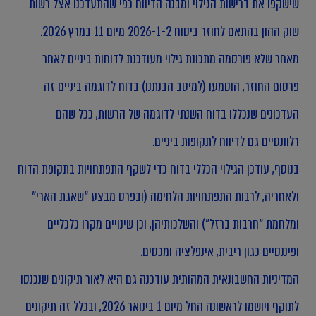
שישקפו את דרישות הגילוי ומבנה הדיווח כפי שהתעדכנו אצל רשות
שוק ההון בהתאם לחוזר ביטוח 2026-1-2 מיום 11 במרץ 2026.
מאחר שלא פורסמה מתכונת גילוי מעודכנת לדוחות ביניים לאחר
פרסום החוזר, הוטמעו (למיטב הבנתנו) בדוח לדוגמה ביניים זה
העדכונים שנכללו בדוח השנתי לדוגמה של הרשות, ככל שהם
רלוונטיים גם לדיווח לתקופות ביניים.
בנוסף, עודכן הגילוי הכללי בדוח כדי לשקף התפתחויות בתקופת הדוח
ולאחריה, לרבות התפתחויות הלחימה (ובפרט מבצע “שאגת הארי”
ומלחמת “חרבות ברזל”) והשלכותיהן, וכן שינויים מקרו כלכליים
ופיננסיים כגון ריבית, אינפלציה ומכסים.
המדיניות החשבונאית המהותית עודכנה גם היא לאור תיקונים שנכנסו
לתוקף ויושמו לראשונה החל מיום 1 בינואר 2026, ובכלל זה תיקונים