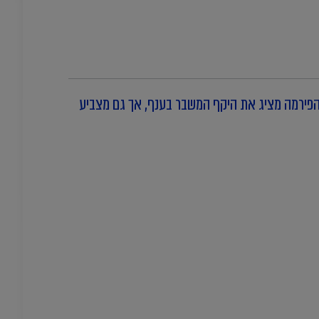
המשבר הנוכחי בענף. מחקר חדש שערכה הפירמה מציג את היקף המשבר בענף, אך גם מצביע