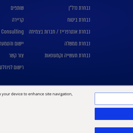
נבחרת נדל”ן
שותפים
נבחרת ביטוח
קריירה
נבחרת אנטרפרייז / חברות בצמיחה
 Consulting
נבחרת ממשלה
יישום והטמעת nday crm
נבחרת תעשייה וקמעונאות
צור קשר
רישום לניוזלט
on your device to enhance site navigation,
Limited, חברה אנגלית פרטית מוגבלת באחריות
פיתוח אתר:
TWB.co.il