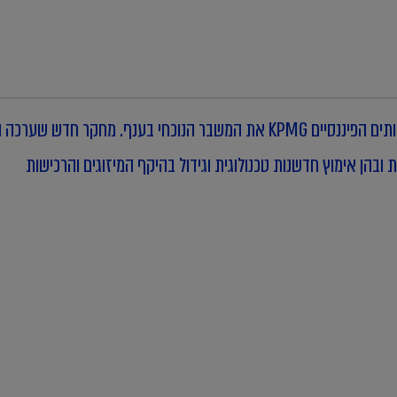
"החורף של הפינטק הישראלי", כך מכנים בפירמת השירותים הפיננסיים KPMG את 
בהן אימוץ חדשנות טכנולוגית וגידול בהיקף המיזוגים והרכישות