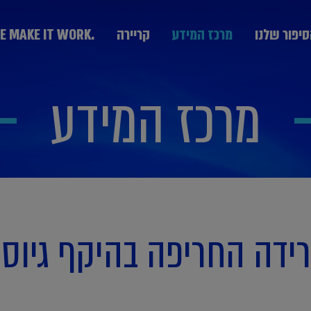
יפור שלנו
מרכז המידע
קריירה
.WE MAKE IT WORK
מרכז המידע
מערך היעוץ
KPMG Technology Consulting יעוץ טכנולוגי
יעוץ אסטרטגי Strategy & Change
הבוגרים
חרת חברות
נבחרת ממשלה
נבחרת תעשייה
יעוץ ניהול סיכונים GRCS וביקורת פנים
בצמיחה
ותקשורת
יעוץ ליווי עסקאות Deal Advisory
ידה החריפה בהיקף גיוסי 
יעוץ פיננסי Advisory Fin
יעוץ מערכות מידע IT
המחלקה המקצועית DPP
יעוץ פנים ארגוני People Transformation and
Leadership