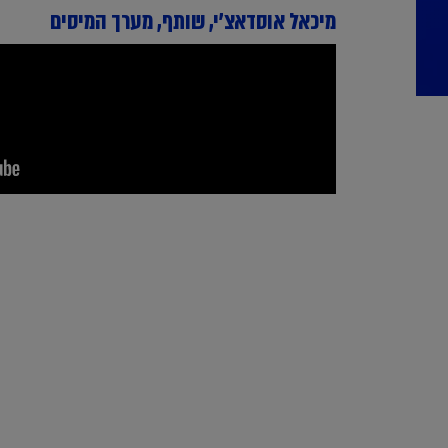
מיכאל אוסדאצ'י, שותף, מערך המיסים