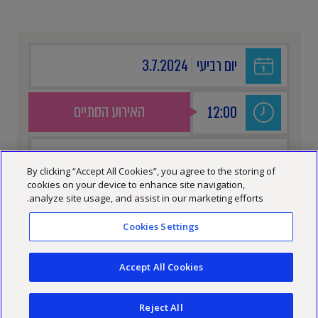
יום רביעי
|
3.7.2024
האירוע הסתיים
12:00
ALAYA POLEG
By clicking “Accept All Cookies”, you agree to the storing of
cookies on your device to enhance site navigation,
analyze site usage, and assist in our marketing efforts.
Cookies Settings
האירוע הסתיים
Accept All Cookies
Reject All