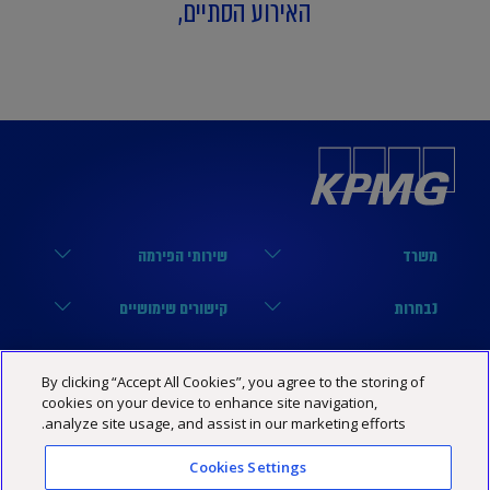
האירוע הסתיים,
משרד
שירותי הפירמה
הארבעה 17, תל אביב
מערך הביקורת
נבחרות
קישורים שימושיים
03-6848000
מערך המיסים
נבחרת טכנולוגיה
הסיפור שלנו
KPMG SOCIAL MEDIA
By clicking “Accept All Cookies”, you agree to the storing of
03-6848444
מערך היעוץ
נבחרת פיננסים
מרכז מידע
cookies on your device to enhance site navigation,
YouTube
מדיניות פרטיות
הצהרת נגישות
תנאי האתר
analyze site usage, and assist in our marketing efforts.
Israel@kpmg.com
נבחרת נדל”ן
שותפים
Facebook
Cookies Settings
נבחרת ביטוח
קריירה