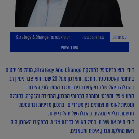
ענן תגיות:
נבחרת ממשלה
ייעוץ אסטרטגי Strategy & Change
מערך היעוץ
דודי הוא פרינסיפל במחלקת Strategy And Change, מנהל פרויקטים
בתחומי האסטרטגיה, התכנון, והארגון מעל 20 שנה. הוא צבר ניסיון רב
בהובלה וניהול של פרויקטים רבים במגזר הממשלתי, הציבורי,
המוניציפלי והפרטי ומומחה בתחומי התכנון, המדידה והבקרה, בהובלה
תוכניות לאומיות וצוותים בין משרדיים, בתכנון מדיניות ובהטמעת
חדשנות ובליווי מנהלים בהובלה של תהליכי שינוי.
דודי סיים את שירותו בחיל האוויר בדרגת אל"מ. בתפקידו האחרון היה
ראש מחלקת תכנון, איכות ומשאבים.