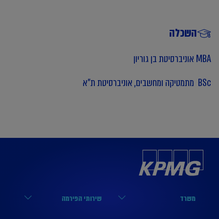
השכלה
MBA אוניברסיטת בן גוריון
BSc מתמטיקה ומחשבים, אוניברסיטת ת"א
משרד
שירותי הפירמה
הארבעה 17, תל אביב
מערך הביקורת