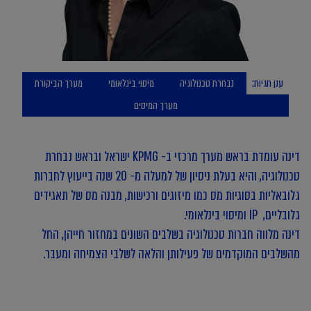
ענן תגיות:
נבחרת טכנולוגיה
מיסוי בינלאומי
מערך הביקורת
מערך המיסים
דינה עומדת בראש מערך מרכזי ב- KPMG ישראל ובראש נבחרת
טכנולוגיה, והיא בעלת ניסיון של למעלה מ- 20 שנה בייעוץ לחברות
גלובאליות בסוגיות מס כמו מיזוגים ורכישות, מבנה מס של תאגידים
גלובליים, IP ומיסוי בינלאומי.
דינה מלווה חברות טכנולוגיה בשלבים השונים במחזור חייהן, החל
מהשלבים המוקדמים של פעילותן והלאה לשלבי הצמיחה ומעבר.