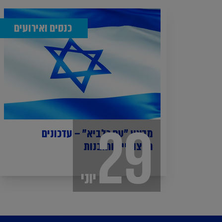
כנסים ואירועים
29
מבצע "עם כלביא" – עדכונים
מקצועיים ותובנות
יוני