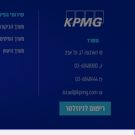
שירותי הפי
מערך הביקורת
מערך המיסים
משרד
מערך היעוץ
הארבעה 17, תל אביב
03-6848000
03-6848444
Israel@kpmg.com
רישום לניוזלטר