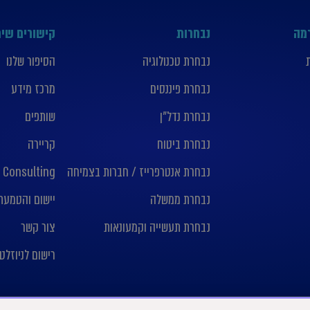
רמה
נבחרות
קישורים שימ
נבחרת טכנולוגיה
הסיפור שלנו
נבחרת פיננסים
מרכז מידע
נבחרת נדל”ן
שותפים
נבחרת ביטוח
קריירה
נבחרת אנטרפרייז / חברות בצמיחה
 Consulting
נבחרת ממשלה
יישום והטמעת nday crm
נבחרת תעשייה וקמעונאות
צור קשר
רישום לניוזלט