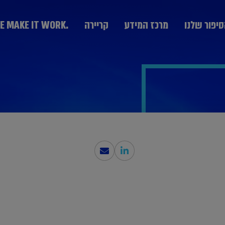
יפור שלנו
מרכז המידע
קריירה
.WE MAKE IT WORK
מערך היעוץ
KPMG Technology Consulting יעוץ טכנולוגי
יעוץ אסטרטגי Strategy & Change
הבוגרים
חרת חברות
נבחרת ממשלה
נבחרת תעשייה
יעוץ ניהול סיכונים GRCS וביקורת פנים
בצמיחה
ותקשורת
יעוץ ליווי עסקאות Deal Advisory
יעוץ פיננסי Advisory Fin
יעוץ מערכות מידע IT
המחלקה המקצועית DPP
יעוץ פנים ארגוני People Transformation and
Leadership