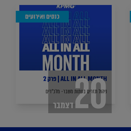
כנסים ואירועים
20
ALL IN ALL MONTH | פרק 2
ניהול תזרים בעתות משבר- מלכ"רים
דצמבר