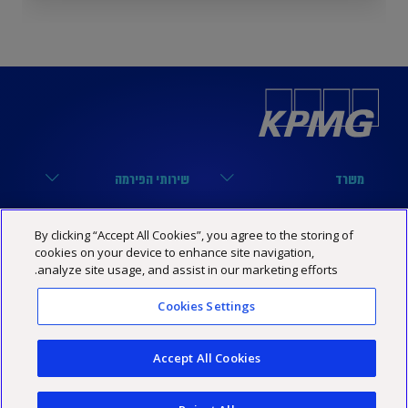
משרד
שירותי הפירמה
הארבעה 17, תל אביב
מערך הביקורת
נבחרות
קישורים שימושיים
By clicking “Accept All Cookies”, you agree to the storing of
03-6848000
מערך המיסים
cookies on your device to enhance site navigation,
נבחרת טכנולוגיה
הסיפור שלנו
KPMG SOCIAL MEDIA
analyze site usage, and assist in our marketing efforts.
03-6848444
מערך היעוץ
נבחרת פיננסים
מרכז מידע
YouTube
Cookies Settings
מדיניות פרטיות
הצהרת נגישות
תנאי האתר
Israel@kpmg.com
נבחרת נדל”ן
שותפים
Facebook
Accept All Cookies
נבחרת ביטוח
קריירה
Linkedin
נבחרת אנטרפרייז / חברות
KPMG Technology Consulting