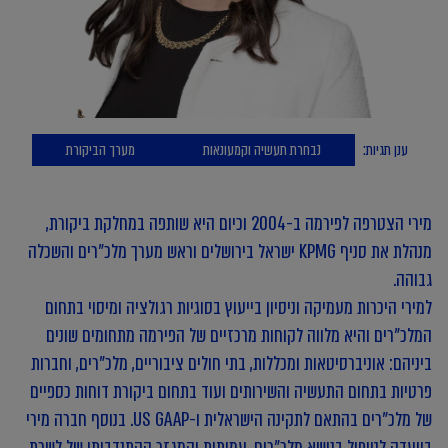
ענן תגיות:
נבחרת תעשיה וקמעונאות
מערך הביקורת
מירי הצטרפה לפירמה ב-2004 וכיום היא שותפה במחלקת ביקורת,
מנהלת את סניף KPMG ישראל בירושלים וראש מערך מלכ"רים והשכלה
גבוהה.
למירי היכרות מעמיקה וניסיון בייעוץ בסוגיות רגולציה ומיסוי בתחום
המלכ"רים והיא מלווה לקוחות מרכזיים של הפירמה מתחומים שונים
ביניהם: אוניברסיטאות ומכללות, בתי חולים ציבוריים, מלכ"רים, וחברות
פרטיות בתחום התעשיה והשירותים ועוד בתחום ביקורת דוחות כספיים
של מלכ"רים בהתאם לתקינה הישראלית ו-US GAAP. בנוסף חברה מירי
בוועדה לטיפול בנושא מלכ"רים, עמותות והמגזר ההתנדבותי של לשכת