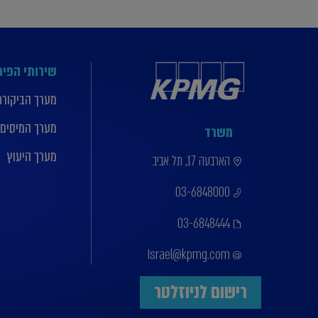
שירותי הפי
מערך הביקורת
מערך המיסים
משרד
מערך היעוץ
הארבעה 17, תל אביב
03-6848000
03-6848444
Israel@kpmg.com
רישום לניוזלטר