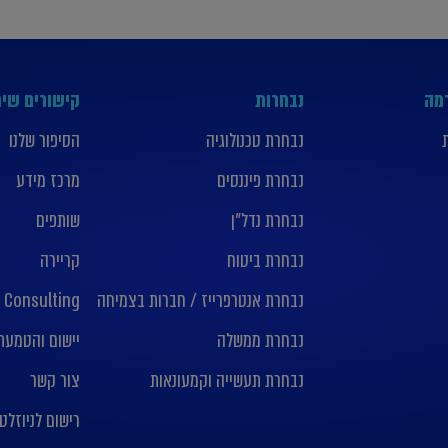
רמה
נבחרות
קישורים שימ
נבחרת טכנולוגיה
הסיפור שלנו
נבחרת פיננסים
מרכז מידע
נבחרת נדל”ן
שותפים
נבחרת ביטוח
קריירה
נבחרת אנטרפרייז / חברות בצמיחה
 Consulting
נבחרת ממשלה
יישום והטמעת nday crm
נבחרת תעשייה וקמעונאות
צור קשר
רישום לניוזלט