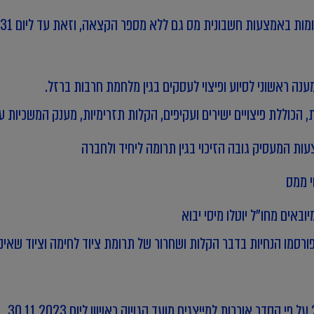
אמצעות חשבונית מס גם ללא מספר הקצאה, וזאת עד ליום 31 במרץ 2024
נה ראשוני לסיוע ופיצוי לעסקים בגין מלחמת חרבות ברזל.
 הכוללת פיצויים ישירים ועקיפים, הקלות תזרימיות, מענק המשכיות ע
ות המעסיק גובה הזיכוי בגין תרומה ליחיד ולחברה
י ממס
ובאים מחו"ל יוטלו מיסי יבוא
רסמו הנחיות בדבר הקלות ושחרור של תרומת ציוד לחימה וציוד שאינו