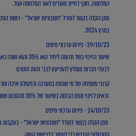
המלחמה, חוקי דחיית מועדים לאור המלחמה ועוד.
במרץ 2024.
29/10/23- פירוט עדכוני מיסים
שיעור הזיכוי בשל תרומה ליחיד הוא 35% והוא שונה כאמור משיעור הזיכוי לחברה שהוא 23%.
לבעלי חברות מומלץ להתייעץ לגבי זהות התורם
קרובי משפחה של מי שנספו במערכה ובפעולת איבה וטרור
זכאים לזיכוי ממס הכנסה בשיעור של 30% מהסכום ששילמו עבור ההנצחה באותה שנה
24/10/23 - פירוט עדכוני מיסים
מתן הקלה בקשר למודל "חשבוניות ישראל" - בעקבות מל
הטכנולוגי הנדרש כדי לעמוד בדרישות החוק,