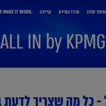
יפור שלנו
מרכז המידע
קריירה
.WE MAKE IT WORK
ALL IN by KPMG
מערך היעוץ
KPMG Technology Consulting יעוץ טכנולוגי
יעוץ אסטרטגי Strategy & Change
הבוגרים
חרת חברות
נבחרת ממשלה
נבחרת תעשייה
יעוץ ניהול סיכונים GRCS וביקורת פנים
בצמיחה
ותקשורת
יעוץ ליווי עסקאות Deal Advisory
יעוץ פיננסי Advisory Fin
יעוץ מערכות מידע IT
המחלקה המקצועית DPP
 - כל מה שצריך לדעת 
יעוץ פנים ארגוני People Transformation and
Leadership