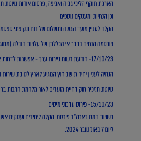
הארכת תוקף הליכי גביה ואכיפה, פרסום אודות טיוטת תז
וכן הנחיות ומענקים נוספים
הקלה לעניין מועד הגשה ותשלום של דוח תקופתי ספטמבר 2023 למ
פורסמה הנחיה בדבר אי הכללתן של עלויות הובלה (מסוג
17/10/23- הודעת רשות ניירות ערך - אפשרות לדחות את פרסום דוחות הרבעון השלישי ב-31 ימים
הנחיה לעניין יחיד תושב חוץ המגיע לארץ לטובת שירו
טיוטת תזכיר חוק דחיית מועדים לאור מלחמת חרבות ברז
15/10/23- פירוט עדכוני מיסים
רשויות המס בארה"ב פירסמו הקלה ליחידים ועסקים אש
ליום 7 באוקטובר 2024
.