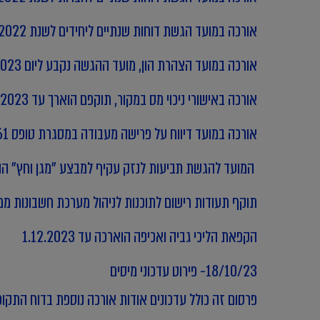
אורכה במועד הגשת דוחות שנתיים ליחידים לשנת 2022 על פי הסדר אורכות למייצגים, מועד ההגשה השני ליום 31.12.2023
אורכה במועד הצהרת הון, מועד ההגשה נקבע ליום 31.12.2023 או עד למועד הגשת הדוחות לשנת 2022 בהתאם להסדר האורכות למייצגים לפי המאוחר
אורכה באישורי ניכוי מס במקור, תוקפם הוארך עד 30.11.2023
אורכה במועד דיווח על פרישה מעבודה במסגרת טופס 161 החדש עד ליום 01.01.2024
המועד להגשת תביעות לנזק עקיף למבצע "מגן וחץ" הוארך עד ל 
תוקף תעודות רישום לתוכנות לניהול מערכת חשבונות ממוחשבת 
הקפאת הליכי גביה ואכיפה הוארכה עד 1.12.2023
18/10/23- פירוט עדכוני מיסים
פרסום זה כולל עדכונים אודות אורכה נוספת בדוח התקופתי 