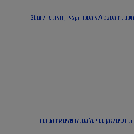
מתן הקלה בקשר למודל "חשבוניות ישראל" - רשות המסים מפרסמת הקלה במסגרתה ניתן להתיר ניכוי מס תשומות באמצעות חשבונית מס גם ללא מספר הקצאה, וזאת עד ליום 31
הנדרשים לזמן נוסף על מנת להשלים את הפיתוח