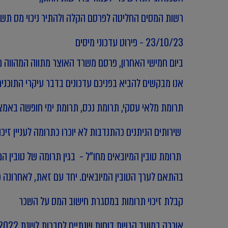
רשות המסים החליטה לפרסם הקלה ולהתיר ניכוי מס תשומות ב
23/10/23 - פירוט עדכוני מיסים
ביום חמישי האחרון, פרסם משרד האוצר מתווה המהווה מע
אנו מבקשים להביא בפניכם עדכונים בדבר עיקרי התוכנית,
תרומת מלאי עסקי, תרומת נכס, תרומת ימי חופשה באמצע
שירותים הניתנים כהתנדבות לא יוכרו כתרומה לעניין זיכו
תרומת טובין המיובאים מחו"ל - בגין תרומה של טובין המי
בהתאם לערך הטובין המיובאים. יחד עם זאת, לאחרונה פו
קבלת זיכוי תרומות במסגרת חישוב המס על השכר
אורכה במועד הגשת דוחות שנתיים לחברות לשנת 2022 על פי הסדר אורכות למייצגים מועד הגשה ראשון ליום 30.11.2023