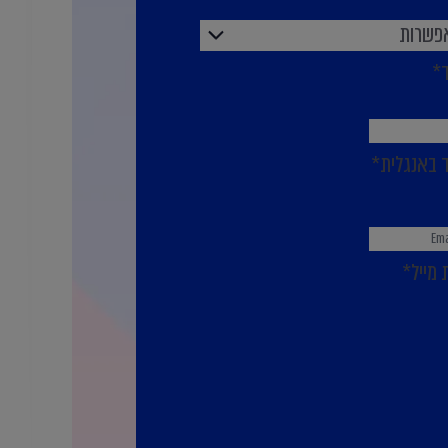
אפשרות
*
 באנגלית
*
 מייל
*