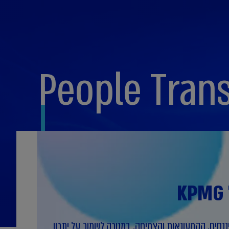
People Tran
יננסים, הקמעונאות והצמיחה, במטרה לשמור על יתרון