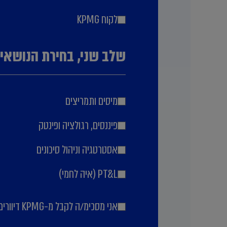
לקוח KPMG
שלב שני, בחירת הנושאים
מיסים ותמריצים
פיננסים, רגולציה ופינטק
אסטרטגיה וניהול סיכונים
PT&L (איה לחמי)
אני מסכימ/ה לקבל מ-KPMG דיוורים מקצועיים, הזמנות לאירועים ופרסומים שיווקיים.