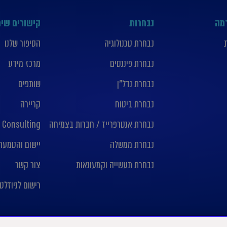
רמה
נבחרות
קישורים שימ
נבחרת טכנולוגיה
הסיפור שלנו
נבחרת פיננסים
מרכז מידע
נבחרת נדל”ן
שותפים
נבחרת ביטוח
קריירה
נבחרת אנטרפרייז / חברות בצמיחה
 Consulting
נבחרת ממשלה
יישום והטמעת nday crm
נבחרת תעשייה וקמעונאות
צור קשר
רישום לניוזלט