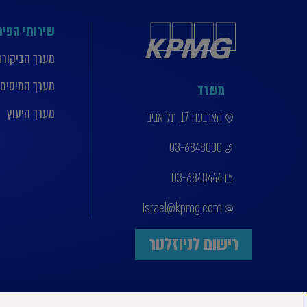
שירותי הפי
מערך הביקורת
מערך המיסים
משרד
מערך היעוץ
הארבעה 17, תל אביב
03-6848000
03-6848444
Israel@kpmg.com
רישום לניוזלטר