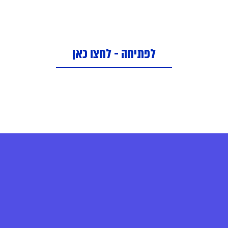
לפתיחה - לחצו כאן