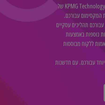
במרכז המצוינות הגלובלי שלנו ב-KPMG Technology Consulting של
נה את המקסימום עבורכם.
עבורכם תהליכים עסקיים
בר את monday.com למערכות נוספות באמצעות
אמות ללקוח מבוססות
וחד עבורכם. עם חדשנות