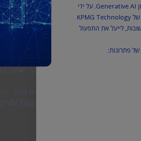
קדימה על ידי שימוש בטכנולוגיות מתקדמות כגון Generative AI. על ידי
שילוב הכוח של Generative AI עם המומחיות של KPMG Technology
ות חשובות, לייעל את התפעול
של פתרונות: